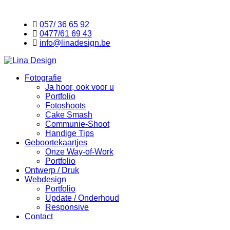
057/ 36 65 92
0477/61 69 43
info@linadesign.be
Fotografie
Ja hoor, ook voor u
Portfolio
Fotoshoots
Cake Smash
Communie-Shoot
Handige Tips
Geboortekaartjes
Onze Way-of-Work
Portfolio
Ontwerp / Druk
Webdesign
Portfolio
Update / Onderhoud
Responsive
Contact